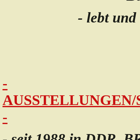
- lebt und
-
AUSSTELLUNGEN/
-
- seit 1988 in DDR, B