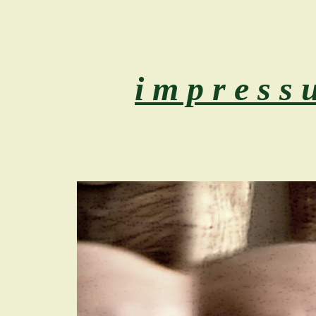
i m p r e s s u