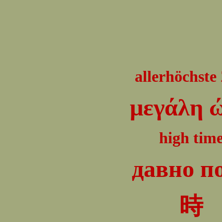
allerhöchste 
μεγάλη 
high tim
давно п
時